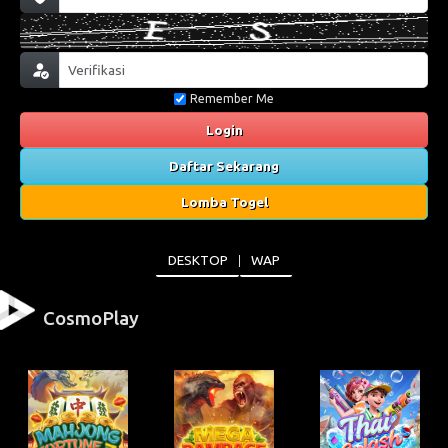
Remember Me
Login
Daftar Sekarang
Lomba Togel
DESKTOP
WAP
CosmoPlay