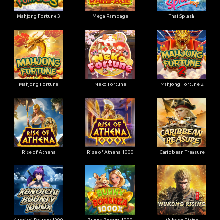
Mahjong Fortune 3
Mega Rampage
Thai Splash
Mahjong Fortune
Neko Fortune
Mahjong Fortune 2
Rise of Athena
Rise of Athena 1000
Caribbean Treasure
Kunoichi Bounty 1000
Bunny Bonaza 1000
Wukong Rising