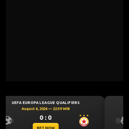
UEFA EUROPA LEAGUE QUALIFIERS
August 6, 2026 — 22:00 WIB
0 : 0
Previous
Next
BET NOW