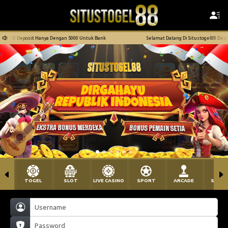
Deposit Hanya Dengan 5000 Untuk Bank
Selamat Datang Di Situstogel88 Deposit Han
TOGEL
SLOT
LIVE CASINO
SPORT
ARCADE
SABU