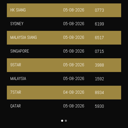
G
05-08-2026
0773
05-08-2026
6199
 SIANG
05-08-2026
6517
RE
05-08-2026
0715
05-08-2026
3988
A
05-08-2026
1592
04-08-2026
8934
05-08-2026
5930