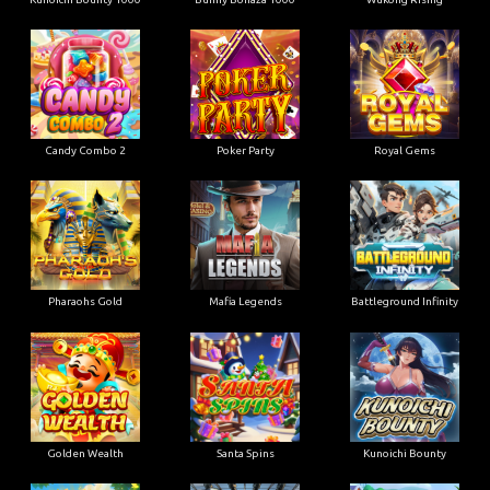
Candy Combo 2
Poker Party
Royal Gems
Pharaohs Gold
Mafia Legends
Battleground Infinity
Golden Wealth
Santa Spins
Kunoichi Bounty