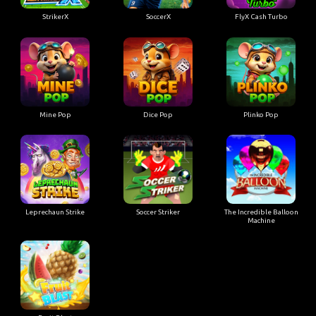
StrikerX
SoccerX
FlyX Cash Turbo
Mine Pop
Dice Pop
Plinko Pop
Leprechaun Strike
Soccer Striker
The Incredible Balloon
Machine