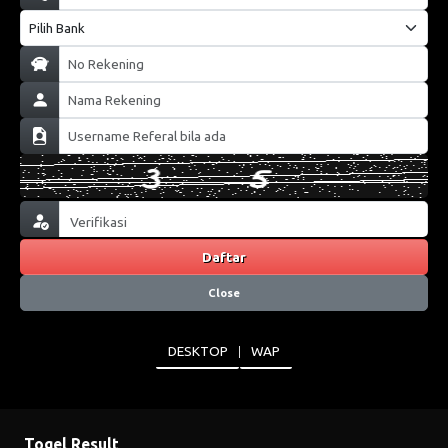
Daftar
Close
DESKTOP
WAP
Togel Result