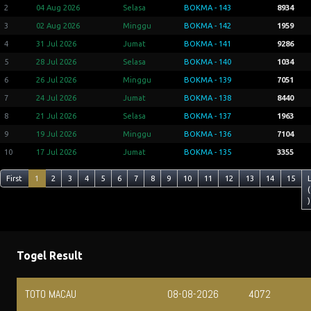
2
04 Aug 2026
Selasa
BOKMA - 143
8934
3
02 Aug 2026
Minggu
BOKMA - 142
1959
4
31 Jul 2026
Jumat
BOKMA - 141
9286
5
28 Jul 2026
Selasa
BOKMA - 140
1034
6
26 Jul 2026
Minggu
BOKMA - 139
7051
7
24 Jul 2026
Jumat
BOKMA - 138
8440
8
21 Jul 2026
Selasa
BOKMA - 137
1963
9
19 Jul 2026
Minggu
BOKMA - 136
7104
10
17 Jul 2026
Jumat
BOKMA - 135
3355
First
1
2
3
4
5
6
7
8
9
10
11
12
13
14
15
(
)
Togel Result
TOTO MACAU
08-08-2026
4072