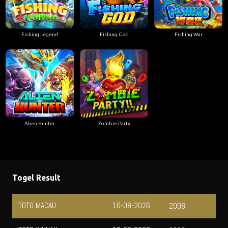
Fishing Legend
Fishing God
Fishing War
Alien Hunter
Zombie Party
Togel Result
TOTO MACAU
10-08-2026
2008