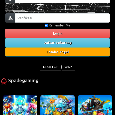
Remember Me
Login
Daftar Sekarang
Lomba Togel
DESKTOP
WAP
Spadegaming